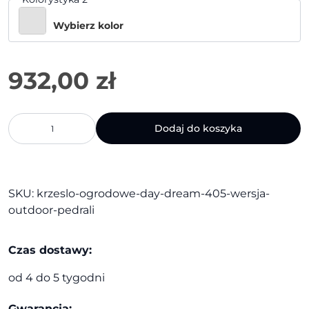
Wybierz kolor
932,00
zł
ilość
Dodaj do koszyka
Krzesło
ogrodowe
Day
Dream
405
SKU:
krzeslo-ogrodowe-day-dream-405-wersja-
wersja
outdoor-pedrali
outdoor
|
Pedrali
Czas dostawy:
od 4 do 5 tygodni
Gwarancja: