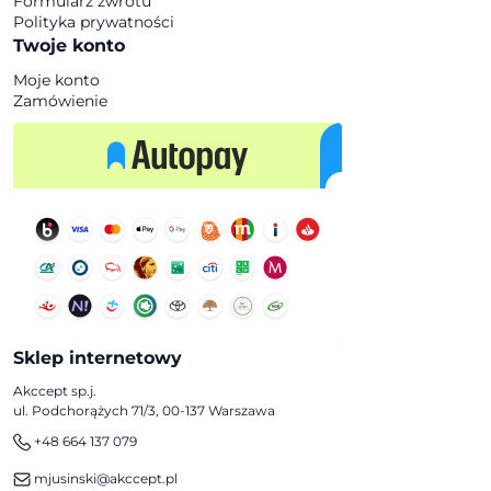
Formularz zwrotu
Polityka prywatności
Twoje konto
Moje konto
Zamówienie
Sklep internetowy
Akccept sp.j.
ul. Podchorążych 71/3, 00-137 Warszawa
+48 664 137 079
mjusinski@akccept.pl